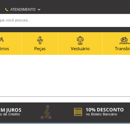
ATENDIMENTO
(21) 2707-6700
(21)965656080
amazonas@amazonasbike.com.br
órios
Peças
Vestuário
Transb
Horário Centro: Segunda à sexta - 09h às 18h -
Sábado - 9h às 13h Horário Icaraí: Segunda à
sexta 09h às 19h - Sábado 09h às 14h