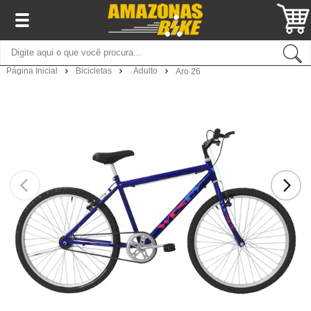
Página Inicial
Bicicletas
. Adulto
Aro 26