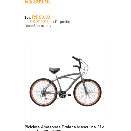
R$ 899,90
R$ 89,99
10x
R$ 809,91
ou
no Depósito
Bancário ou pix
Bicicleta Amazonas Praiana Masculina 21v.