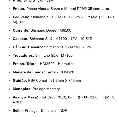
Aros:
WTB STLight 32F
Pneus:
Pneus Vittoria Barzo e Mezcal R29/2.35 com faixa
Pedivela:
Shimano SLX - M7100 - 12V - 175MM (XG, G e
M), 170
Corrente:
Shimano Deore - M6100
Cassete:
Shimano SLX - M7100 - 12V - 10-51D
Câmbio Traseiro:
Shimano SLX - M7100 - 12V
Trocadores:
Shimano SLX - M7100
Freios:
Tektro - HDM520 - Hidráulico
Manete de Freios:
Tektro - HDM520
Guidão:
FSA Comet - 31.8mm X 740mm
Manoplas:
Prologo Mastery
Avanço Mesa:
FSA Drop 70x31.8mm (P) 80x31.8mm (M, G
e XG)
Selim:
Prologo - Dimension NDR