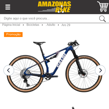
Página Inicial
Bicicletas
. Adulto
Aro 29