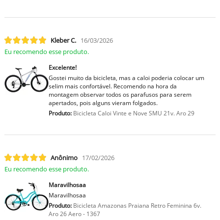
Kleber C.
16/03/2026
Eu recomendo esse produto.
Excelente!
Gostei muito da bicicleta, mas a caloi poderia colocar um
selim mais confortável. Recomendo na hora da
montagem observar todos os parafusos para serem
apertados, pois alguns vieram folgados.
Produto:
Bicicleta Caloi Vinte e Nove SMU 21v. Aro 29
Anônimo
17/02/2026
Eu recomendo esse produto.
Maravilhosaa
Maravilhosaa
Produto:
Bicicleta Amazonas Praiana Retro Feminina 6v.
Aro 26 Aero - 1367