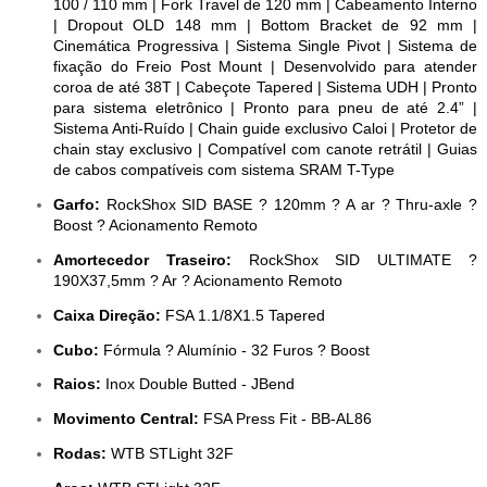
100 / 110 mm | Fork Travel de 120 mm | Cabeamento Interno
| Dropout OLD 148 mm | Bottom Bracket de 92 mm |
Cinemática Progressiva | Sistema Single Pivot | Sistema de
fixação do Freio Post Mount | Desenvolvido para atender
coroa de até 38T | Cabeçote Tapered | Sistema UDH | Pronto
para sistema eletrônico | Pronto para pneu de até 2.4” |
Sistema Anti-Ruído | Chain guide exclusivo Caloi | Protetor de
chain stay exclusivo | Compatível com canote retrátil | Guias
de cabos compatíveis com sistema SRAM T-Type
Garfo:
RockShox SID BASE ? 120mm ? A ar ? Thru-axle ?
Boost ? Acionamento Remoto
Amortecedor Traseiro:
RockShox SID ULTIMATE ?
190X37,5mm ? Ar ? Acionamento Remoto
Caixa Direção:
FSA 1.1/8X1.5 Tapered
Cubo:
Fórmula ? Alumínio - 32 Furos ? Boost
Raios:
Inox Double Butted - JBend
Movimento Central:
FSA Press Fit - BB-AL86
Rodas:
WTB STLight 32F