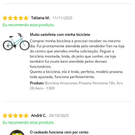
Tatiana M.
11/11/2025
Eu recomendo esse produto.
Muito satisfeita com minha bicicleta
Comprei minha bicicleta e precisei receber no mesmo
dia. Fui prontamente atendida pelo vendedor Yan na loja
do centro que atendeu minha solicitação. Peguei a
bicicleta montada, linda, do jeito que sonhei..na loja
também fui muito bem atendida pelos demais
funcionários.
Quanto a bicicleta, ela é linda, perfeita, modelo praiana,
toda ajustada, funciona perfeitamente.
Produto:
Bicicleta Amazonas Praiana Feminina 18v. Aro
26 Aero - 1369
André C.
29/10/2025
Eu recomendo esse produto.
O cadeado funciona cem por cento