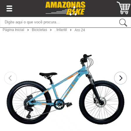
Página Inicial
Bicicletas
. Infantil
Aro 24