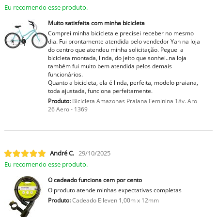
Eu recomendo esse produto.
Muito satisfeita com minha bicicleta
Comprei minha bicicleta e precisei receber no mesmo
dia. Fui prontamente atendida pelo vendedor Yan na loja
do centro que atendeu minha solicitação. Peguei a
bicicleta montada, linda, do jeito que sonhei..na loja
também fui muito bem atendida pelos demais
funcionários.
Quanto a bicicleta, ela é linda, perfeita, modelo praiana,
toda ajustada, funciona perfeitamente.
Produto:
Bicicleta Amazonas Praiana Feminina 18v. Aro
26 Aero - 1369
André C.
29/10/2025
Eu recomendo esse produto.
O cadeado funciona cem por cento
O produto atende minhas expectativas completas
Produto:
Cadeado Elleven 1,00m x 12mm