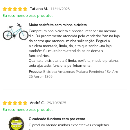
Tatiana M.
11/11/2025
Eu recomendo esse produto.
Muito satisfeita com minha bicicleta
Comprei minha bicicleta e precisei receber no mesmo
dia. Fui prontamente atendida pelo vendedor Yan na loja
do centro que atendeu minha solicitação. Peguei a
bicicleta montada, linda, do jeito que sonhei..na loja
também fui muito bem atendida pelos demais
funcionários.
Quanto a bicicleta, ela é linda, perfeita, modelo praiana,
toda ajustada, funciona perfeitamente.
Produto:
Bicicleta Amazonas Praiana Feminina 18v. Aro
26 Aero - 1369
André C.
29/10/2025
Eu recomendo esse produto.
O cadeado funciona cem por cento
O produto atende minhas expectativas completas