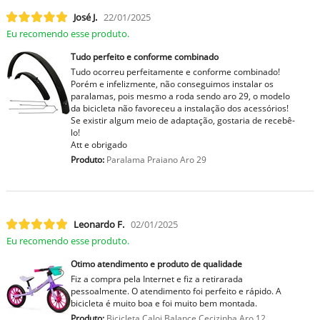
José J.
22/01/2025
Eu recomendo esse produto.
Tudo perfeito e conforme combinado
Tudo ocorreu perfeitamente e conforme combinado!
Porém e infelizmente, não conseguimos instalar os
paralamas, pois mesmo a roda sendo aro 29, o modelo
da bicicleta não favoreceu a instalação dos acessórios!
Se existir algum meio de adaptação, gostaria de recebê-
lo!
Att e obrigado
Produto:
Paralama Praiano Aro 29
Leonardo F.
02/01/2025
Eu recomendo esse produto.
Otimo atendimento e produto de qualidade
Fiz a compra pela Internet e fiz a retirarada
pessoalmente. O atendimento foi perfeito e rápido. A
bicicleta é muito boa e foi muito bem montada.
Produto:
Bicicleta Caloi Balance Cecizinha Aro 12