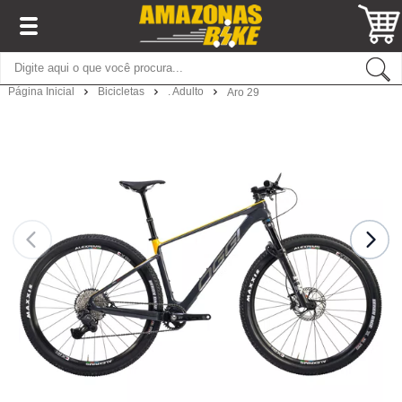
Página Inicial
Bicicletas
. Adulto
Aro 29