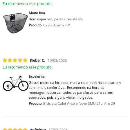
Eu recomendo esse produto.
Muito boa
Bem espaçosa, parece resistente
Produto:
Cesta Arame - M
Kleber C.
16/03/2026
Eu recomendo esse produto.
Excelente!
Gostei muito da bicicleta, mas a caloi poderia colocar um
selim mais confortável. Recomendo na hora da
montagem observar todos os parafusos para serem
apertados, pois alguns vieram folgados.
Produto:
Bicicleta Caloi Vinte e Nove SMU 21v. Aro 29
Anônimo
17/02/2026