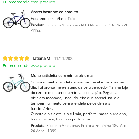
Eu recomendo esse produto.
Gostei bastante do produto.
Excelente custo/benefício
Produto:
Bicicleta Amazonas MTB Masculina 18v. Aro 26
-1192
Tatiana M.
11/11/2025
Eu recomendo esse produto.
Muito satisfeita com minha bicicleta
Comprei minha bicicleta e precisei receber no mesmo
dia. Fui prontamente atendida pelo vendedor Yan na loja
do centro que atendeu minha solicitação. Peguei a
bicicleta montada, linda, do jeito que sonhei..na loja
também fui muito bem atendida pelos demais
funcionários.
Quanto a bicicleta, ela é linda, perfeita, modelo praiana,
toda ajustada, funciona perfeitamente.
Produto:
Bicicleta Amazonas Praiana Feminina 18v. Aro
26 Aero - 1369