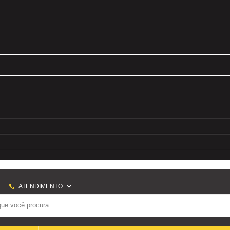
ATENDIMENTO
(21) 2707-6700
(21)965656080