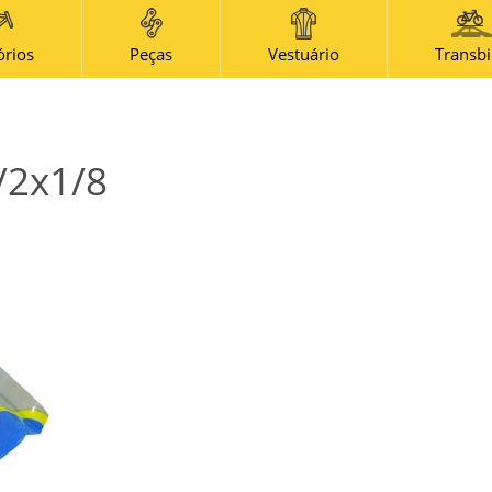
amazonas@amazonasbike.com.br
órios
Peças
Vestuário
Transb
Horário Centro: Segunda à sexta - 09h às 18h -
Sábado - 9h às 13h Horário Icaraí: Segunda à
sexta 09h às 19h - Sábado 09h às 14h
/2x1/8