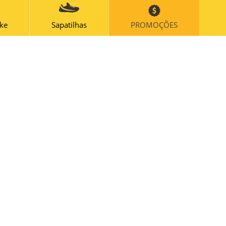
ike
Sapatilhas
PROMOÇÕES