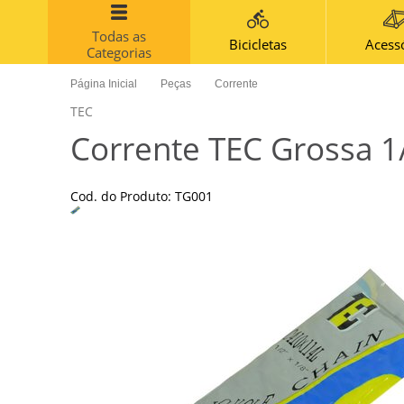
Todas as
Bicicletas
Acess
Categorias
Página Inicial
Peças
Corrente
TEC
Corrente TEC Grossa 1
Cod. do Produto: TG001