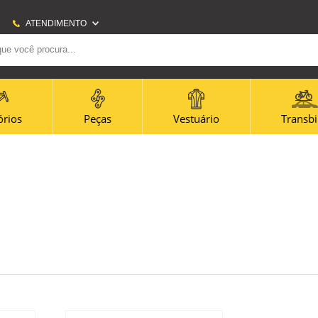
ATENDIMENTO
(21) 2707-6700
(21)965656080
amazonas@amazonasbike.com.br
órios
Peças
Vestuário
Transb
Horário Centro: Segunda à sexta - 09h às 18h -
Sábado - 9h às 13h Horário Icaraí: Segunda à
sexta 09h às 19h - Sábado 09h às 14h