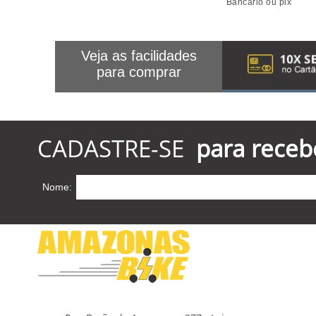
Bancário ou pix
Veja as facilidades
para comprar
CADASTRE-SE
para receb
Nome: