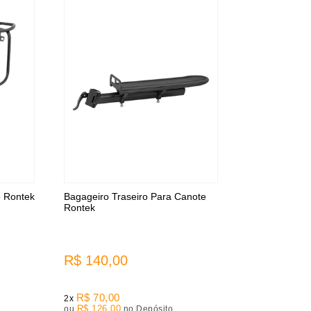
o Rontek
Bagageiro Traseiro Para Canote
Rontek
R$ 140,00
R$ 70,00
2x
R$ 126,00
ou
no Depósito