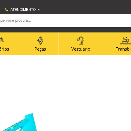
ATENDIMENTO
(21) 2707-6700
(21)965656080
amazonas@amazonasbike.com.br
órios
Peças
Vestuário
Transb
Horário Centro: Segunda à sexta - 09h às 18h -
Sábado - 9h às 13h Horário Icaraí: Segunda à
sexta 09h às 19h - Sábado 09h às 14h