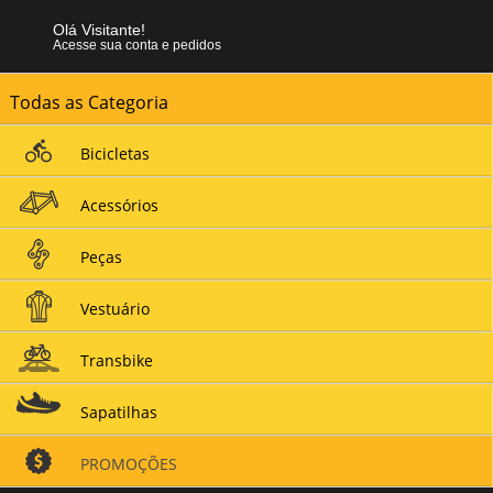
Olá Visitante!
Acesse sua conta e pedidos
Todas as Categoria
Bicicletas
Acessórios
Peças
Vestuário
Transbike
Sapatilhas
PROMOÇÕES