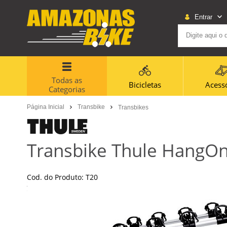
Entrar
Todas as
Bicicletas
Acess
Categorias
Página Inicial
Transbike
Transbikes
Transbike Thule HangOn
Cod. do Produto: T20