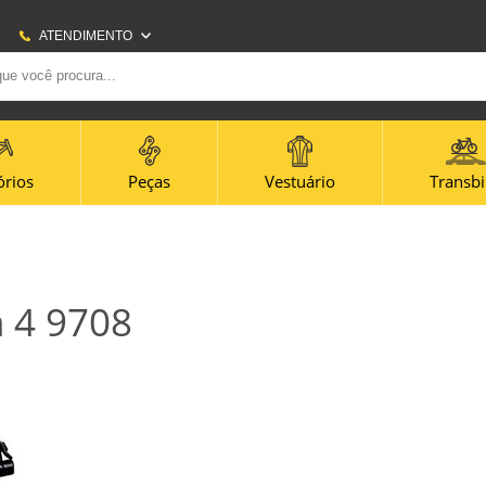
ATENDIMENTO
(21) 2707-6700
(21)965656080
amazonas@amazonasbike.com.br
órios
Peças
Vestuário
Transb
Horário Centro: Segunda à sexta - 09h às 18h -
Sábado - 9h às 13h Horário Icaraí: Segunda à
sexta 09h às 19h - Sábado 09h às 14h
 4 9708