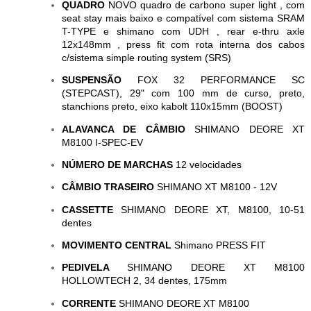
QUADRO
NOVO quadro de carbono super light , com
seat stay mais baixo e compatível com sistema SRAM
T-TYPE e shimano com UDH , rear e-thru axle
12x148mm , press fit com rota interna dos cabos
c/sistema simple routing system (SRS)
SUSPENSÃO
FOX 32 PERFORMANCE SC
(STEPCAST), 29" com 100 mm de curso, preto,
stanchions preto, eixo kabolt 110x15mm (BOOST)
ALAVANCA DE CÂMBIO
SHIMANO DEORE XT
M8100 I-SPEC-EV
NÚMERO DE MARCHAS
12 velocidades
CÂMBIO TRASEIRO
SHIMANO XT M8100 - 12V
CASSETTE
SHIMANO DEORE XT, M8100, 10-51
dentes
MOVIMENTO CENTRAL
Shimano PRESS FIT
PEDIVELA
SHIMANO DEORE XT M8100
HOLLOWTECH 2, 34 dentes, 175mm
CORRENTE
SHIMANO DEORE XT M8100