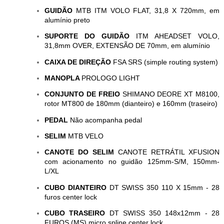
GUIDÃO
MTB ITM VOLO FLAT, 31,8 X 720mm, em
alumínio preto
SUPORTE DO GUIDÃO
ITM AHEADSET VOLO,
31,8mm OVER, EXTENSÃO DE 70mm, em alumínio
CAIXA DE DIREÇÃO
FSA SRS (simple routing system)
MANOPLA
PROLOGO LIGHT
CONJUNTO DE FREIO
SHIMANO DEORE XT M8100,
rotor MT800 de 180mm (dianteiro) e 160mm (traseiro)
PEDAL
Não acompanha pedal
SELIM
MTB VELO
CANOTE DO SELIM
CANOTE RETRÁTIL XFUSION
com acionamento no guidão 125mm-S/M, 150mm-
L/XL
CUBO DIANTEIRO
DT SWISS 350 110 X 15mm - 28
furos center lock
CUBO TRASEIRO
DT SWISS 350 148x12mm - 28
FUROS (MS) micro spline center lock