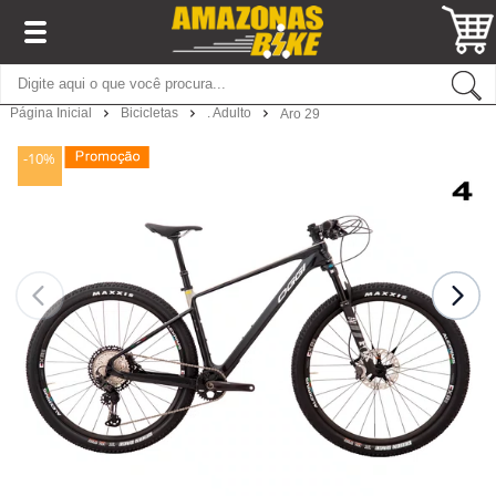
Página Inicial
Bicicletas
. Adulto
Aro 29
-10%