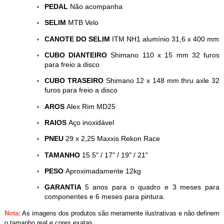
PEDAL
Não acompanha
SELIM
MTB Velo
CANOTE DO SELIM
ITM NH1 alumínio 31,6 x 400 mm
CUBO DIANTEIRO
Shimano 110 x 15 mm 32 furos
para freio a disco
CUBO TRASEIRO
Shimano 12 x 148 mm thru axle 32
furos para freio a disco
AROS
Alex Rim MD25
RAIOS
Aço inoxidável
PNEU
29 x 2,25 Maxxis Rekon Race
TAMANHO
15.5" / 17" / 19" / 21"
PESO
Aproximadamente 12kg
GARANTIA
5 anos para o quadro e 3 meses para
componentes e 6 meses para pintura.
Nota:
As imagens dos produtos são meramente ilustrativas e não definem
o tamanho real e cores exatas.