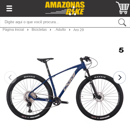
Página Inicial
Bicicletas
. Adulto
Aro 29