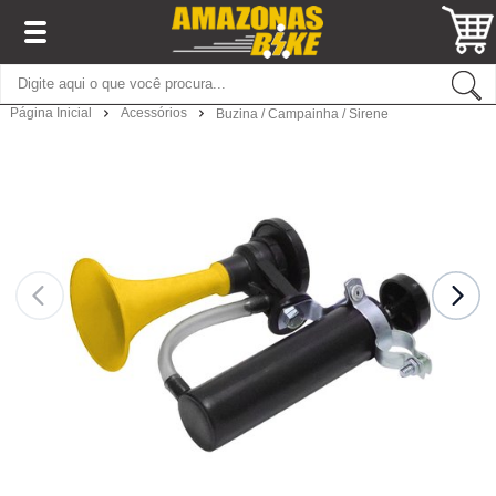
Página Inicial
Acessórios
Buzina / Campainha / Sirene