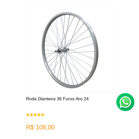
Roda Dianteira 36 Furos Aro 24
R$ 108,00