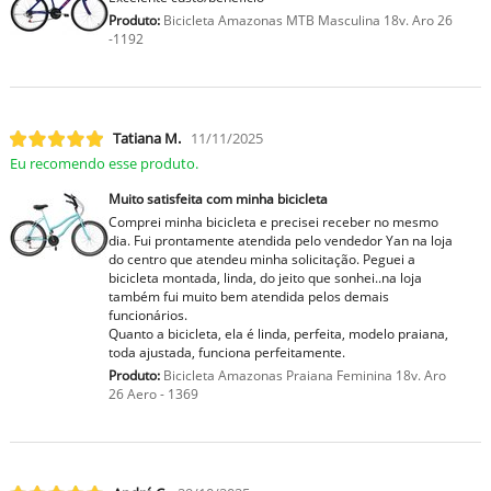
Produto:
Bicicleta Amazonas MTB Masculina 18v. Aro 26
-1192
Tatiana M.
11/11/2025
Eu recomendo esse produto.
Muito satisfeita com minha bicicleta
Comprei minha bicicleta e precisei receber no mesmo
dia. Fui prontamente atendida pelo vendedor Yan na loja
do centro que atendeu minha solicitação. Peguei a
bicicleta montada, linda, do jeito que sonhei..na loja
também fui muito bem atendida pelos demais
funcionários.
Quanto a bicicleta, ela é linda, perfeita, modelo praiana,
toda ajustada, funciona perfeitamente.
Produto:
Bicicleta Amazonas Praiana Feminina 18v. Aro
26 Aero - 1369