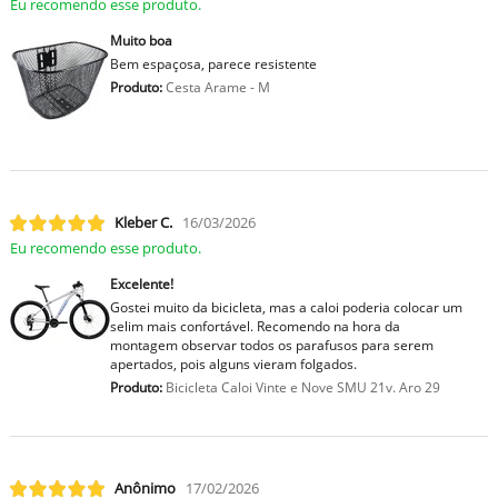
Eu recomendo esse produto.
Muito boa
Bem espaçosa, parece resistente
Produto:
Cesta Arame - M
Kleber C.
16/03/2026
Eu recomendo esse produto.
Excelente!
Gostei muito da bicicleta, mas a caloi poderia colocar um
selim mais confortável. Recomendo na hora da
montagem observar todos os parafusos para serem
apertados, pois alguns vieram folgados.
Produto:
Bicicleta Caloi Vinte e Nove SMU 21v. Aro 29
Anônimo
17/02/2026