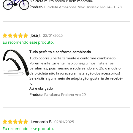
Bicicleta muito bonita e bem montada.
Produto:
Bicicleta Amazonas Max Unissex Aro 24 - 1378
José J.
22/01/2025
Eu recomendo esse produto.
Tudo perfeito e conforme combinado
Tudo ocorreu perfeitamente e conforme combinado!
Porém e infelizmente, não conseguimos instalar os
paralamas, pois mesmo a roda sendo aro 29, o modelo
da bicicleta não favoreceu a instalação dos acessórios!
Se existir algum meio de adaptação, gostaria de recebê-
lo!
Att e obrigado
Produto:
Paralama Praiano Aro 29
Leonardo F.
02/01/2025
Eu recomendo esse produto.