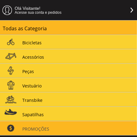
Olá Visitante!
Acesse sua conta e pedidos
Todas as Categoria
Bicicletas
Acessórios
Peças
Vestuário
Transbike
Sapatilhas
PROMOÇÕES